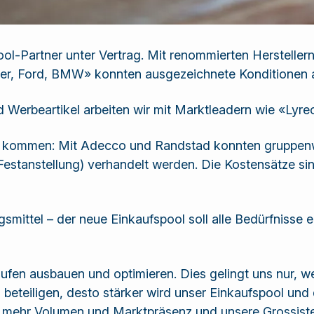
ool-Partner unter Vertrag. Mit renommierten Herstelle
er, Ford, BMW» konnten ausgezeichnete Konditionen 
nd Werbeartikel arbeiten wir mit Marktleadern wie «L
rz kommen: Mit Adecco und Randstad konnten gruppenw
stanstellung) verhandelt werden. Die Kostensätze sind
gsmittel – der neue Einkaufspool soll alle Bedürfniss
ufen ausbauen und optimieren. Dies gelingt uns nur, we
h beteiligen, desto stärker wird unser Einkaufspool und 
 von mehr Volumen und Marktpräsenz und unsere Grossist