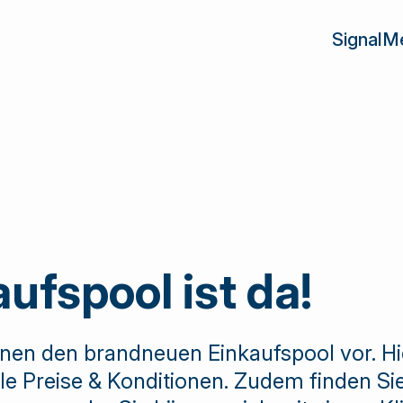
SignalM
Übersich
en
Point of 
r
Media
SwissDrink als marktführende
mie / Kettenbetriebe
Getränkebranche ist Bindegli
Gamifica
pool
Grossisten und Lieferanten und
Kundenb
Vielzahl von Lösungen und Die
Academ
Services
ufspool ist da!
Marktbea
Marktbea
Zentrale
Ihnen den brandneuen Einkaufspool vor. Hi
le Preise & Konditionen. Zudem finden Si