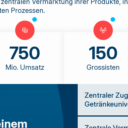
er zentralen Vermarktung ihrer Produkte, i
ten Prozessen.
750
150
Mio. Umsatz
Grossisten
Zentraler Zu
Getränkeuni
Rund 150 Gross
 einem
Zentrale Ver