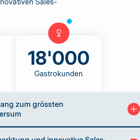
nnovativen Sales-
18'000
Gastrokunden
gang zum grössten
versum
isten
marktung und innovative Sales-