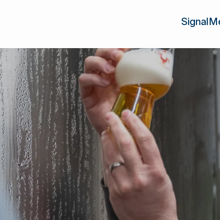
SignalM
Übersich
en
Point of 
r
Media
SwissDrink als marktführende
mie / Kettenbetriebe
Getränkebranche ist Bindegli
Gamifica
pool
Grossisten und Lieferanten und
Kundenb
Vielzahl von Lösungen und Die
Academ
Services
Marktbea
Marktbea
Zentrale