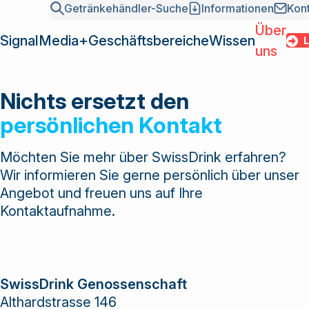
Getränkehändler-Suche
Informationen
Kon
Über
SignalMedia+
Geschäftsbereiche
Wissen
LOGI
uns
SignalMed
Geschäfts
Nichts ersetzt den
Übersicht
News
Mission und Fakten
SwissDrink als
Grossisten
persönlichen Kontakt
Wissen
Point of Sales
INSIDE – Branchenmagazin
Team und Organisation
marktführende
Hersteller
Media
DIGITALDRINK Market-Report
Sektionen
Verbundgruppe
Gastronomie /
Über uns
Möchten Sie mehr über SwissDrink erfahren?
Gamification
Geschichte
der
Kettenbetriebe
Wir informieren Sie gerne persönlich über unser
Kundenbindung
Kontakt
Getränkebranche
Login
Einkaufspool
Angebot und freuen uns auf Ihre
Academy
ist Bindeglied
Kontaktaufnahme.
Getränkehä
Services
zwischen
Informatio
Marktbearbeitung 2026
Grossisten und
Kontakt
Marktbearbeitung 2027
Lieferanten und
Zentrale Warenwirtschaft (ZWW)
bietet eine
SwissDrink Genossenschaft
Vielzahl von
Althardstrasse 146