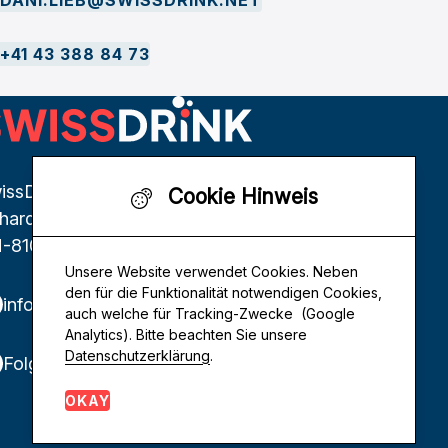
DANI.LIEB@SWISSDRINK.NET
+41 43 388 84 73
issDrink Genossenschaft
Cookie Hinweis
thardstrasse 146
-8105 Regensdorf
Unsere Website verwendet Cookies. Neben
den für die Funktionalität notwendigen Cookies,
info@swissdrink.net
auch welche für Tracking-Zwecke (Google
Analytics). Bitte beachten Sie unsere
Datenschutzerklärung
.
Folgen Sie uns auf LinkedIn
OKAY