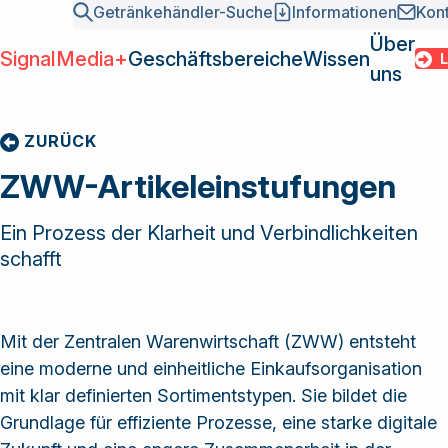
Getränkehändler-Suche
Informationen
Kon
Über
SignalMedia+
Geschäftsbereiche
Wissen
LOGI
uns
SignalMed
Geschäfts
ZURÜCK
Übersicht
News
Mission und Fakten
SwissDrink als
Grossisten
Wissen
Point of Sales
INSIDE – Branchenmagazin
Team und Organisation
ZWW-Artikeleinstufungen
marktführende
Hersteller
Media
DIGITALDRINK Market-Report
Sektionen
Verbundgruppe
Gastronomie /
Über uns
Ein Prozess der Klarheit und Verbindlichkeiten
Gamification
Geschichte
der
Kettenbetriebe
schafft
Kundenbindung
Kontakt
Getränkebranche
Login
Einkaufspool
Academy
ist Bindeglied
Getränkehä
Services
zwischen
Informatio
Mit der Zentralen Warenwirtschaft (ZWW) entsteht
Marktbearbeitung 2026
Grossisten und
Kontakt
eine moderne und einheitliche Einkaufsorganisation
Marktbearbeitung 2027
Lieferanten und
mit klar definierten Sortimentstypen. Sie bildet die
Zentrale Warenwirtschaft (ZWW)
bietet eine
Grundlage für effiziente Prozesse, eine starke digitale
Vielzahl von