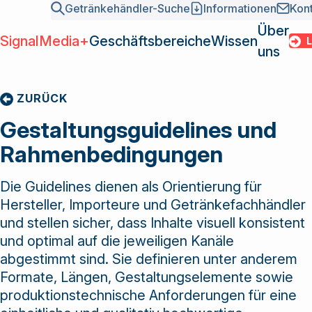
Getränkehändler-Suche
Informationen
Kon
Über
SignalMedia+
Geschäftsbereiche
Wissen
LOGI
uns
SignalMed
Geschäfts
ZURÜCK
Übersicht
News
Mission und Fakten
SwissDrink als
Grossisten
Wissen
Point of Sales
INSIDE – Branchenmagazin
Team und Organisation
Gestaltungsguidelines und
marktführende
Hersteller
Media
DIGITALDRINK Market-Report
Sektionen
Rahmenbedingungen
Verbundgruppe
Gastronomie /
Über uns
Gamification
Geschichte
der
Kettenbetriebe
Kundenbindung
Kontakt
Die Guidelines dienen als Orientierung für
Getränkebranche
Login
Einkaufspool
Academy
Hersteller, Importeure und Getränkefachhändler
ist Bindeglied
Getränkehä
Services
und stellen sicher, dass Inhalte visuell konsistent
zwischen
Informatio
Marktbearbeitung 2026
und optimal auf die jeweiligen Kanäle
Grossisten und
Kontakt
abgestimmt sind. Sie definieren unter anderem
Marktbearbeitung 2027
Lieferanten und
Formate, Längen, Gestaltungselemente sowie
Zentrale Warenwirtschaft (ZWW)
bietet eine
produktionstechnische Anforderungen für eine
Vielzahl von