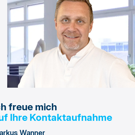
ch freue mich
uf Ihre Kontaktaufnahme
arkus Wanner