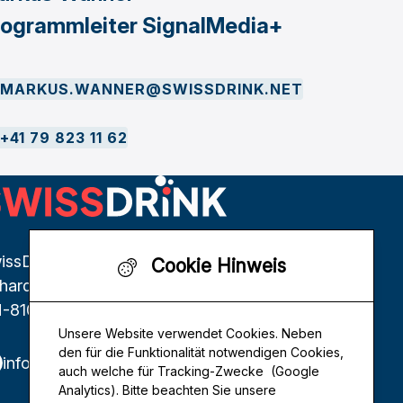
rogrammleiter SignalMedia+
MARKUS.WANNER@SWISSDRINK.NET
+41 79 823 11 62
issDrink Genossenschaft
Cookie Hinweis
thardstrasse 146
-8105 Regensdorf
Unsere Website verwendet Cookies. Neben
den für die Funktionalität notwendigen Cookies,
info@swissdrink.net
auch welche für Tracking-Zwecke (Google
Analytics). Bitte beachten Sie unsere