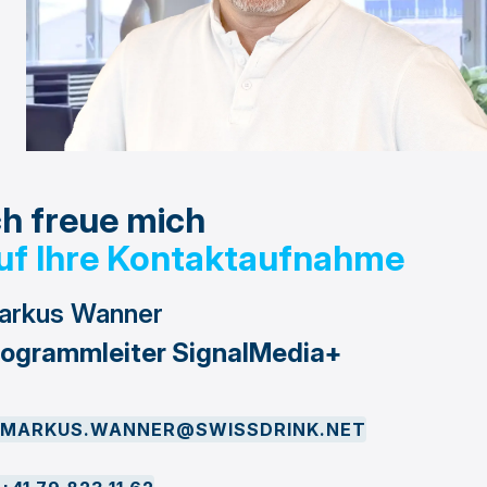
ch freue mich
uf Ihre Kontaktaufnahme
arkus Wanner
rogrammleiter SignalMedia+
MARKUS.WANNER@SWISSDRINK.NET