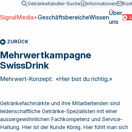
Getränkehändler-Suche
Informationen
Kon
Über
SignalMedia+
Geschäftsbereiche
Wissen
LOGI
uns
SignalMed
Geschäfts
ZURÜCK
Übersicht
News
Mission und Fakten
SwissDrink als
Grossisten
Wissen
Point of Sales
INSIDE – Branchenmagazin
Team und Organisation
Mehrwertkampagne
marktführende
Hersteller
Media
DIGITALDRINK Market-Report
Sektionen
SwissDrink
Verbundgruppe
Gastronomie /
Über uns
Gamification
Geschichte
der
Kettenbetriebe
Kundenbindung
Kontakt
Mehrwert-Konzept: «Hier bist du richtig.»
Getränkebranche
Login
Einkaufspool
Academy
ist Bindeglied
Getränkehä
Services
zwischen
Informatio
Marktbearbeitung 2026
Getränkefachmärkte und ihre Mitarbeitenden sind
Grossisten und
Kontakt
Marktbearbeitung 2027
leidenschaftliche Getränke-Spezialisten mit einer
Lieferanten und
Zentrale Warenwirtschaft (ZWW)
aussergewöhnlichen Fachkompetenz und Service-
bietet eine
Haltung. Hier ist der Kunde König. Hier fühlt man sich
Vielzahl von