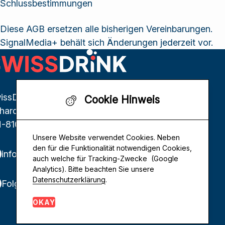
Schlussbestimmungen
Diese AGB ersetzen alle bisherigen Vereinbarungen.
SignalMedia+ behält sich Änderungen jederzeit vor.
issDrink Genossenschaft
Cookie Hinweis
thardstrasse 146
-8105 Regensdorf
Unsere Website verwendet Cookies. Neben
den für die Funktionalität notwendigen Cookies,
info@swissdrink.net
auch welche für Tracking-Zwecke (Google
Analytics). Bitte beachten Sie unsere
Datenschutzerklärung
.
Folgen Sie uns auf LinkedIn
OKAY