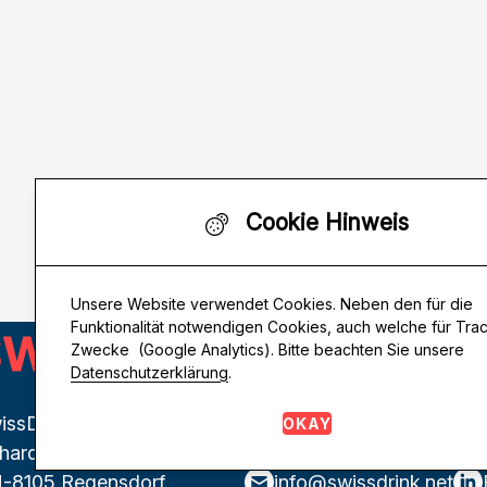
Cookie Hinweis
Unsere Website verwendet Cookies. Neben den für die
Funktionalität notwendigen Cookies, auch welche für Tra
Zwecke (Google Analytics). Bitte beachten Sie unsere
Datenschutzerklärung
.
issDrink Genossenschaft
OKAY
thardstrasse 146
-8105 Regensdorf
info@swissdrink.net