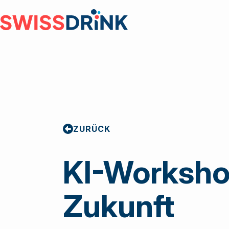
Grossist
Herstelle
Gastrono
Einkaufs
ZURÜCK
KI-Workshop
Zukunft