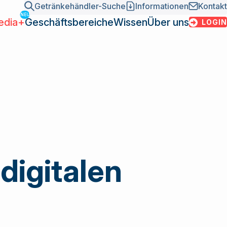
Getränkehändler-Suche
Informationen
Kontakt
edia+
Geschäftsbereiche
Wissen
Über uns
LOGIN
t
News
Mission und Fakten
Sales
INSIDE – Branchenmagazin
Team und Organisation
DIGITALDRINK Market-Report
Sektionen
 Verbundgruppe der
ed zwischen
tion
Geschichte
 bietet eine
indung
Kontakt
nstleistungen an.
y
digitalen
rbeitung 2026
rbeitung 2027
 Warenwirtschaft (ZWW)