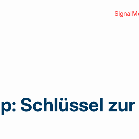
SignalM
Übersich
en
Point of 
r
Media
SwissDrink als marktführende
mie / Kettenbetriebe
Getränkebranche ist Bindegli
Gamifica
pool
Grossisten und Lieferanten und
Kundenb
Vielzahl von Lösungen und Die
Academ
Services
: Schlüssel zur 
Marktbea
Marktbea
Zentrale