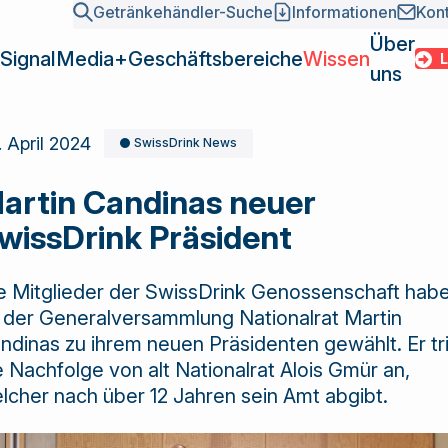
Getränkehändler-Suche
Informationen
Kon
Über
SignalMedia+
Geschäftsbereiche
Wissen
LOGI
uns
SignalMed
Geschäfts
. April 2024
SwissDrink News
Übersicht
News
Mission und Fakten
SwissDrink als
Grossisten
Wissen
Point of Sales
INSIDE – Branchenmagazin
Team und Organisation
marktführende
Hersteller
artin Candinas neuer
Media
DIGITALDRINK Market-Report
Sektionen
Verbundgruppe
Gastronomie /
Über uns
wissDrink Präsident
Gamification
Geschichte
der
Kettenbetriebe
Kundenbindung
Kontakt
Getränkebranche
Login
Einkaufspool
Academy
e Mitglieder der SwissDrink Genossenschaft hab
ist Bindeglied
Getränkehä
Services
 der Generalversammlung Nationalrat Martin
zwischen
Informatio
ndinas zu ihrem neuen Präsidenten gewählt. Er tri
Marktbearbeitung 2026
Grossisten und
Kontakt
e Nachfolge von alt Nationalrat Alois Gmür an,
Marktbearbeitung 2027
Lieferanten und
lcher nach über 12 Jahren sein Amt abgibt.
Zentrale Warenwirtschaft (ZWW)
bietet eine
Vielzahl von