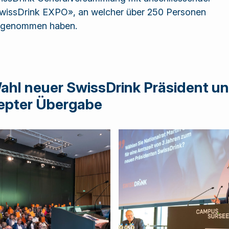
wissDrink EXPO», an welcher über 250 Personen
ilgenommen haben.
ahl neuer SwissDrink Präsident u
epter Übergabe